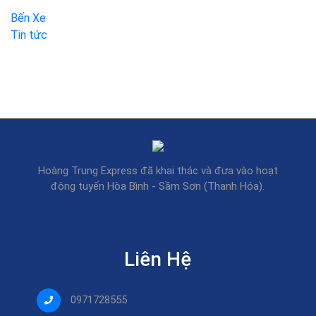
Bến Xe
Tin tức
Hoàng Trung Express đã khai thác và đưa vào hoạt
động tuyến Hòa Bình - Sầm Sơn (Thanh Hóa).
Liên Hệ
0971728555