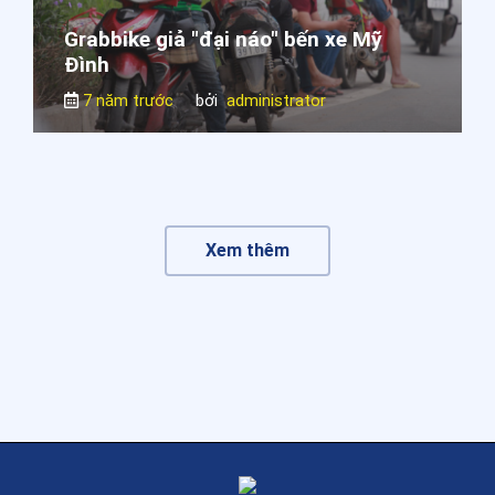
Grabbike giả "đại náo" bến xe Mỹ
Đình
7 năm trước
bởi
administrator
Xem thêm