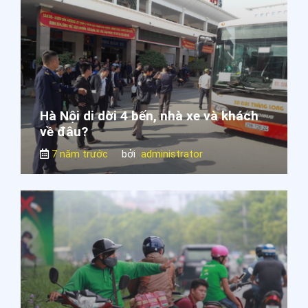
Hà Nội di dời 4 bến, nhà xe và khách
về đâu?
7 năm trước
bởi
administrator