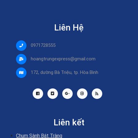
Liên Hệ
0971728555
hoangtrungexpress@gmail.com
172, dường Bà Triệu, tp. Hòa Bình
Liên kết
Chum Sành Bát Tràng